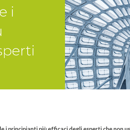
e i
ù
sperti
e i principianti più efficaci degli esperti che non us