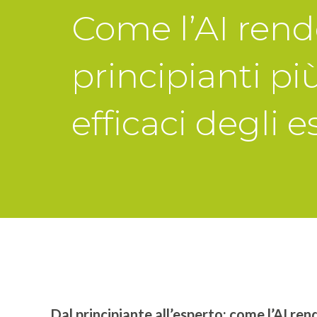
Come l’AI rend
principianti pi
efficaci degli e
Dal principiante all’esperto: come l’AI rend